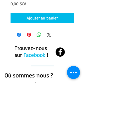
Prix
0,00 $CA
Ajouter au panier
Trouvez-nous
sur
Facebook
!
Où sommes nous ?
Centre équestre
Geronimo
271 chemin du bassin
sud, Westbury, Qc, J0B
1R0