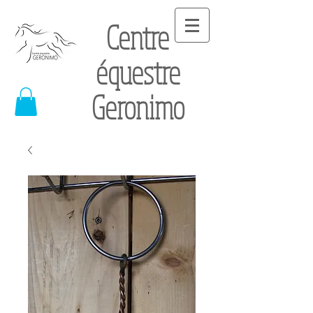
Centre
équestre
Geronimo