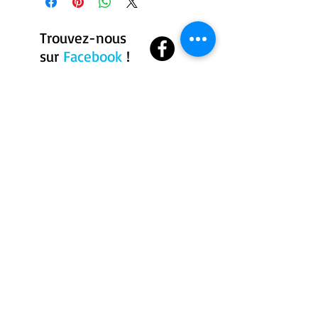
Trouvez-nous
sur
Facebook
!
Où sommes nous ?
Centre équestre
Geronimo
271 chemin du bassin
sud, Westbury, Qc, J0B
1R0
819-943-8955