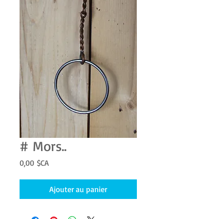
# Mors..
Prix
0,00 $CA
Ajouter au panier