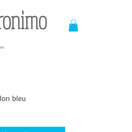
eronimo
us
on bleu​