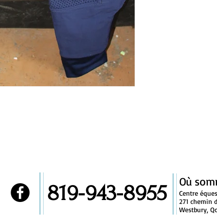
Où som
819-943-8955
!
Centre éque
271 chemin d
Westbury, Qc