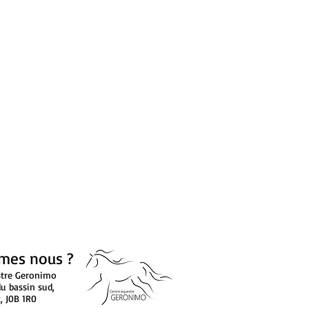
mes nous ?
stre Geronimo
u bassin sud,
, J0B 1R0