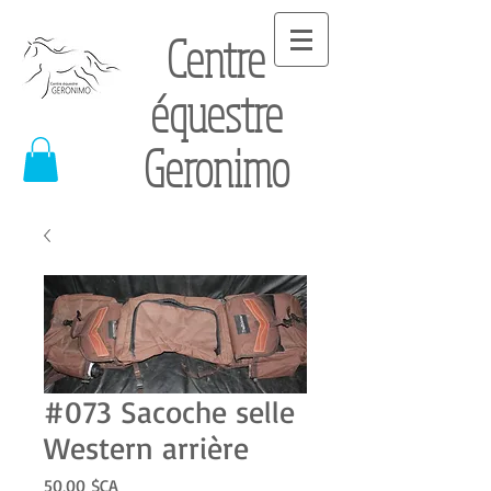
Centre
équestre
Geronimo
#073 Sacoche selle
Western arrière​
Prix
50,00 $CA