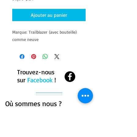
Ajouter au panier
Marque: Trailblazer (avec bouteille)​
comme neuve​
Trouvez-nous
sur
Facebook
!
Où sommes nous ?
Centre équestre
Geronimo
271 chemin du bassin
sud, Westbury, Qc, J0B
1R0