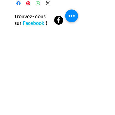
Trouvez-nous
sur
Facebook
!
Où sommes nous ?
Centre équestre
Geronimo
271 chemin du bassin
sud, Westbury, Qc, J0B
1R0
819-943-8955