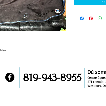
Aj
bleu​
Où som
819-943-8955
!
Centre éque
271 chemin d
Westbury, Qc