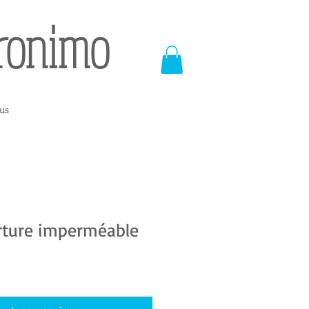
eronimo
us
rture imperméable