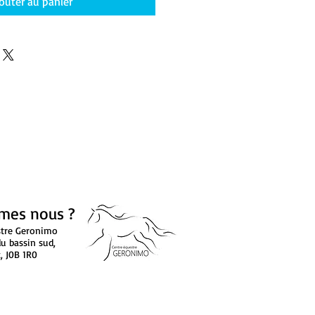
outer au panier
mes nous ?
stre Geronimo
u bassin sud,
, J0B 1R0